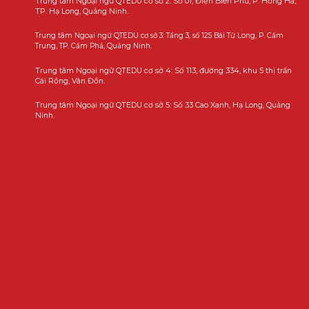
Trung tâm Ngoại ngữ QTEDU cơ sở 2: Số 01, Điện Biên Phủ, P. Hồng Hà,
TP. Hạ Long, Quảng Ninh.
Trung tâm Ngoại ngữ QTEDU cơ sở 3: Tầng 3, số 125 Bái Tử Long, P. Cẩm
Trung, TP. Cẩm Phả, Quảng Ninh.
Trung tâm Ngoại ngữ QTEDU cơ sở 4: Số 113, đường 334, khu 5 thị trấn
Cái Rồng, Vân Đồn.
Trung tâm Ngoại ngữ QTEDU cơ sở 5: Số 33 Cao Xanh, Hạ Long, Quảng
Ninh.