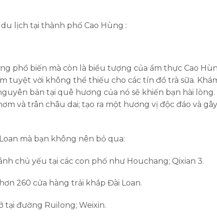
du lịch tại thành phố Cao Hùng :
ống phổ biến mà còn là biểu tượng của ẩm thực Cao Hùn
ệm tuyệt vời không thể thiếu cho các tín đồ trà sữa. Khá
nguyên bản tại quê hương của nó sẽ khiến bạn hài lòng.
hơm và trân châu dai; tạo ra một hương vị độc đáo và gâ
ài Loan mà bạn không nên bỏ qua:
 nhánh chủ yếu tại các con phố như Houchang; Qixian 3.
 hơn 260 cửa hàng trải khắp Đài Loan.
 sở tại đường Ruilong; Weixin.