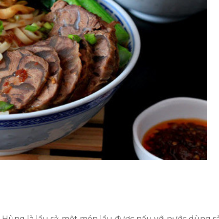
Hùng là lẩu sả; một món lẩu được nấu với nước dùng sả