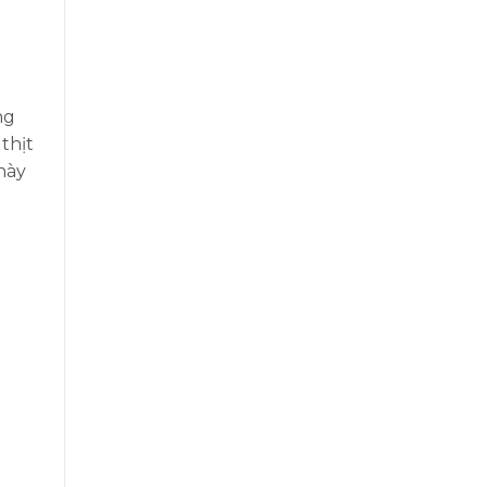
ng
thịt
này