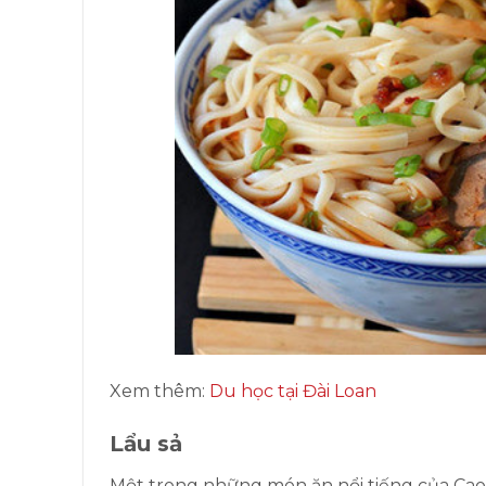
Xem thêm:
Du học tại Đài Loan
Lẩu sả
Một trong những món ăn nổi tiếng của Cao 