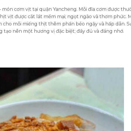
món cơm vịt tại quận Yancheng. Mỗi đĩa cơm được thư
 Thịt vịt được cắt lát mềm mại; ngọt ngào và thơm phức. 
àm cho mỗi miếng thịt thêm phần béo ngậy và hấp dẫn. S
g tạo nên một hương vị đặc biệt; đầy đủ và đáng nhớ.