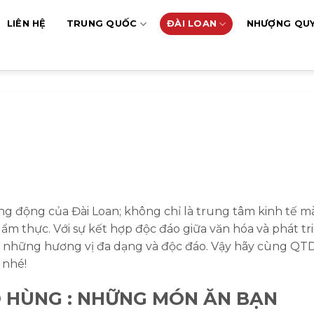
LIÊN HỆ
TRUNG QUỐC
ĐÀI LOAN
NHƯỢNG QU
 động của Đài Loan; không chỉ là trung tâm kinh tế m
ẩm thực. Với sự kết hợp độc đáo giữa văn hóa và phát tri
 những hương vị đa dạng và độc đáo. Vậy hãy cùng Q
 nhé!
 HÙNG : NHỮNG MÓN ĂN BẠN