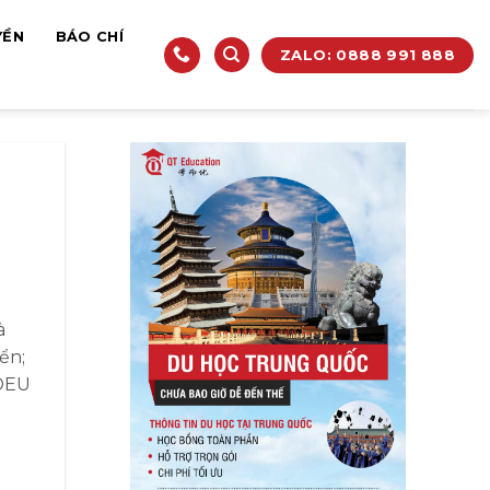
YỀN
BÁO CHÍ
ZALO: 0888 991 888
à
ển;
TDEU