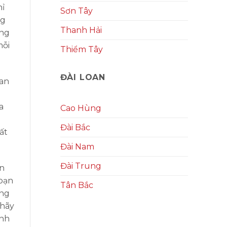
hỉ
Sơn Tây
ng
Thanh Hải
ong
mỗi
Thiểm Tây
ĐÀI LOAN
ian
a
Cao Hùng
Đài Bắc
ất
Đài Nam
Đài Trung
ạn
 bạn
Tân Bắc
úng
 hãy
ành