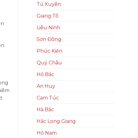
Tứ Xuyên
Giang Tô
ện
Liêu Ninh
Sơn Đông
ên
Phúc Kiến
Quý Châu
Hồ Bắc
rong
An Huy
hiêm
Cam Túc
t
Hà Bắc
Hắc Long Giang
Hồ Nam