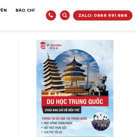
YỀN
BÁO CHÍ
ZALO: 0888 991 888
ỉ