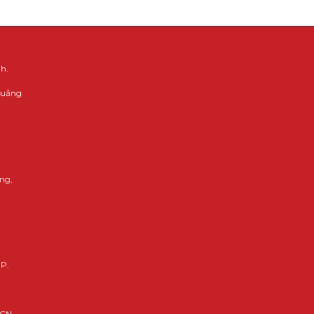
h.
 Quảng
ng,
HP.
KCN