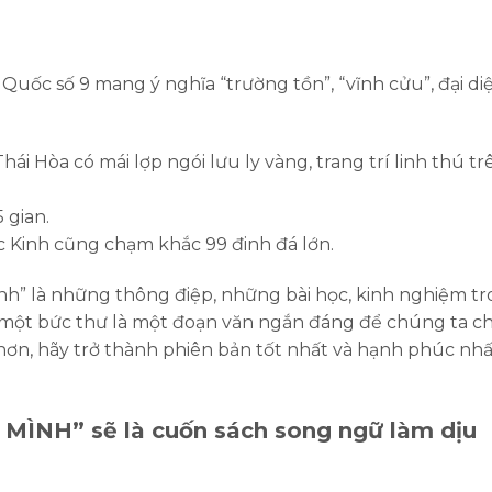
uốc số 9 mang ý nghĩa “trường tồn”, “vĩnh cửu”, đại di
i Hòa có mái lợp ngói lưu ly vàng, trang trí linh thú tr
 gian.
 Kinh cũng chạm khắc 99 đinh đá lớn.
ình” là những thông điệp, những bài học, kinh nghiệm t
 một bức thư là một đoạn văn ngắn đáng để chúng ta c
ơn, hãy trở thành phiên bản tốt nhất và hạnh phúc nhấ
MÌNH” sẽ là cuốn sách song ngữ làm dịu