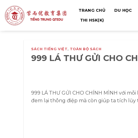
Bỏ
TRANG CHỦ
DU HỌC
qua
nội
THI HSK(K)
dung
SÁCH TIẾNG VIỆT
,
TOÀN BỘ SÁCH
999 LÁ THƯ GỬI CHO CH
999 LÁ THƯ GỬI CHO CHÍNH MÌNH với mỗi lá
đem lại thông điệp mà còn giúp ta tích lũy