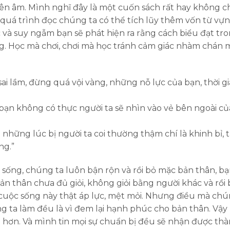
hiên âm. Mình nghĩ đây là một cuốn sách rất hay không c
quá trình đọc chúng ta có thể tích lũy thêm vốn từ vự
và suy ngẫm bạn sẽ phát hiện ra rằng cách biểu đạt tr
. Học mà chơi, chơi mà học tránh cảm giác nhàm chán 
i lầm, đừng quá vội vàng, những nỗ lực của bạn, thời g
hi bạn không có thực người ta sẽ nhìn vào vẻ bên ngoài củ
 những lúc bị người ta coi thường thậm chí là khinh bỉ, t
ng.”
ng, chúng ta luôn bận rộn và rồi bỏ mặc bản thân, b
 thân chưa đủ giỏi, không giỏi bằng người khác và rồi
 cuộc sống này thật áp lực, mệt mỏi. Nhưng điều mà ch
ng ta làm đều là vì đem lại hạnh phúc cho bản thân. Vậy
 hơn. Và mình tin mọi sự chuẩn bị đều sẽ nhận được th