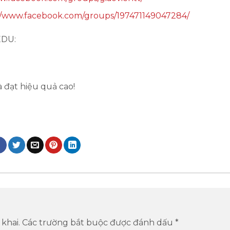
//www.facebook.com/groups/197471149047284/
EDU:
 đạt hiệu quả cao!
khai.
Các trường bắt buộc được đánh dấu
*