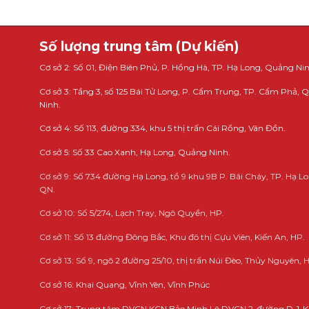
Số lượng trung tâm (Dự kiến)
Cơ sở 2: Số 01, Điện Biên Phủ, P. Hồng Hà, TP. Hạ Long, Quảng Nin
Cơ sở 3: Tầng 3, số 125 Bái Tử Long, P. Cẩm Trung, TP. Cẩm Phả,
Ninh.
Cơ sở 4: Số 113, đường 334, khu 5 thị trấn Cái Rồng, Vân Đồn.
Cơ sở 5: Số 33 Cao Xanh, Hạ Long, Quảng Ninh.
Cơ sở 9: Số 734 đường Hạ Long, tổ 9 khu 9B P. Bãi Cháy, TP. Hạ Lo
QN.
Cơ sở 10: Số 5/274, Lạch Tray, Ngô Quyền, HP.
Cơ sở 11: Số 13 đường Đông Bắc, Khu đô thị Cựu Viên, Kiến An, HP.
Cơ sở 13: Số 9, ngõ 2 đường 25/10, thị trấn Núi Đèo, Thủy Nguyên, 
Cơ sở 16: Khai Quang, Vĩnh Yên, Vĩnh Phúc
Cơ sở 17: Trung tâm DVCN KCN Bảo Minh Lô DVCN 2-đường D-1-