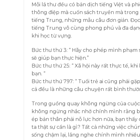
Mỗi lá thư đều có bản dịch tiếng Việt và p
thông điệp mà cuốn sách truyền mà trong 
tiếng Trung, những mẫu câu đơn giản. Đọc 
tiếng Trung vô cùng phong phú và đa dạng
khi học từ vựng.
Bức thư thứ 3: “ Hãy cho phép mình phạm sa
sẽ giúp bạn thực hiện.”
Bức thư thứ 25: “ Xã hội này rất thực tế, k
bạn. “
Bức thư thứ 797: “ Tuổi trẻ ai cũng phải gặp
cả đều là những câu chuyện rất bình thườ
Trong guồng quay không ngừng của cuộc số
không ngừng nhắc nhở chính mình rằng bản
ép bản thân phải nỗ lực hơn nữa, bạn thấy
ta thật sự cần là gì? Tất cả những việc chú
sống chậm lại, lắng nghe chính mình nhiều