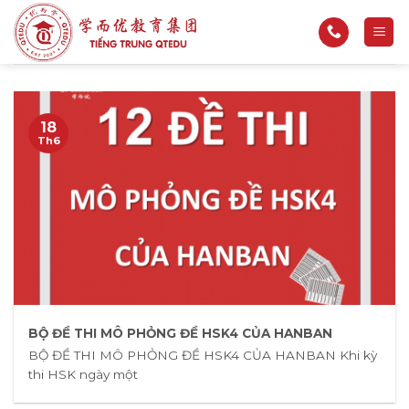
Bỏ
qua
nội
dung
18
Th6
BỘ ĐỀ THI MÔ PHỎNG ĐỀ HSK4 CỦA HANBAN
BỘ ĐỀ THI MÔ PHỎNG ĐỀ HSK4 CỦA HANBAN Khi kỳ
thi HSK ngày một