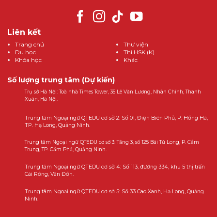
Liên kết
Trang chủ
Thư viện
Du học
Thi HSK (K)
Khóa học
Khác
Số lượng trung tâm (Dự kiến)
Trụ sở Hà Nội: Toà nhà Times Tower, 35 Lê Văn Lương, Nhân Chính, Thanh
Xuân, Hà Nội.
Trung tâm Ngoại ngữ QTEDU cơ sở 2: Số 01, Điện Biên Phủ, P. Hồng Hà,
TP. Hạ Long, Quảng Ninh.
Trung tâm Ngoại ngữ QTEDU cơ sở 3: Tầng 3, số 125 Bái Tử Long, P. Cẩm
Trung, TP. Cẩm Phả, Quảng Ninh.
Trung tâm Ngoại ngữ QTEDU cơ sở 4: Số 113, đường 334, khu 5 thị trấn
Cái Rồng, Vân Đồn.
Trung tâm Ngoại ngữ QTEDU cơ sở 5: Số 33 Cao Xanh, Hạ Long, Quảng
Ninh.