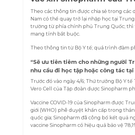
Theo các thông tin được chia sẻ trong các 
Nam có thể quay trở lại nhập học tại Trung
trường từ phía chính phủ Trung Quốc; thì 
mang tính bắt buộc.
Theo thông tin từ Bộ Y tế; quá trình đàm ph
“Sẽ ưu tiên tiêm cho những người Tr
nhu cầu đi học tập hoặc công tác tại
Trước đó vào ngày 4/6; Thứ trưởng Bộ Y t
Vero Cell của Tập đoàn dược Sinopharm ph
Vaccine COVID-19 của Sinopharm được Trun
giới (WHO) phê duyệt khẩn cấp trong tháng 
quốc gia; Sinopharm đã công bố kết quả ngh
vaccine Sinopharm có hiệu quả bảo vệ 78,1%