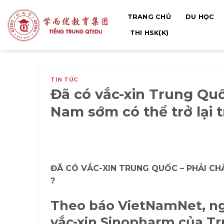
Bỏ
TRANG CHỦ
DU HỌC
qua
nội
THI HSK(K)
dung
TIN TỨC
Đã có vắc-xin Trung Quố
Nam sớm có thể trở lại 
ĐÃ CÓ VẮC-XIN TRUNG QUỐC – PHẢI CH
?
Theo báo VietNamNet, ngà
vắc-xin Sinopharm của T