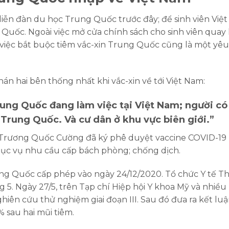
diễn đàn du học Trung Quốc trước đây; để sinh viên Việt
 Quốc. Ngoài việc mở cửa chính sách cho sinh viên quay l
việc bắt buộc tiêm vắc-xin Trung Quốc cũng là một yê
án hai bên thống nhất khi vắc-xin về tới Việt Nam:
ung Quốc đang làm việc tại Việt Nam; người có
 Trung Quốc. Và cư dân ở khu vực biên giới.”
ế Trương Quốc Cường đã ký phê duyệt vaccine COVID-19
ục vụ nhu cầu cấp bách phòng; chống dịch.
g Quốc cấp phép vào ngày 24/12/2020. Tổ chức Y tế T
5. Ngày 27/5, trên Tạp chí Hiệp hội Y khoa Mỹ và nhiều
iên cứu thử nghiệm giai đoạn III. Sau đó đưa ra kết lu
 sau hai mũi tiêm.