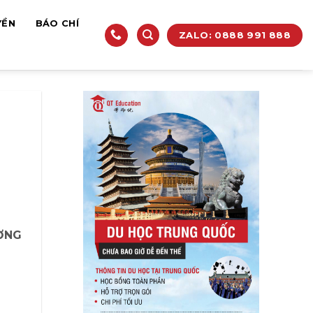
YỀN
BÁO CHÍ
ZALO: 0888 991 888
ƯỜNG