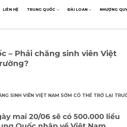
LIÊN HỆ
TRUNG QUỐC
ĐÀI LOAN
NHƯỢNG QU
c – Phải chăng sinh viên Việt
trường?
ĂNG SINH VIÊN VIỆT NAM SỚM CÓ THỂ TRỞ LẠI TR
y mai 20/06 sẽ có 500.000 liều
rung Quốc nhập về Việt Nam