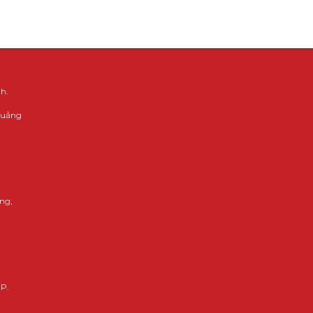
h.
 Quảng
ng,
HP.