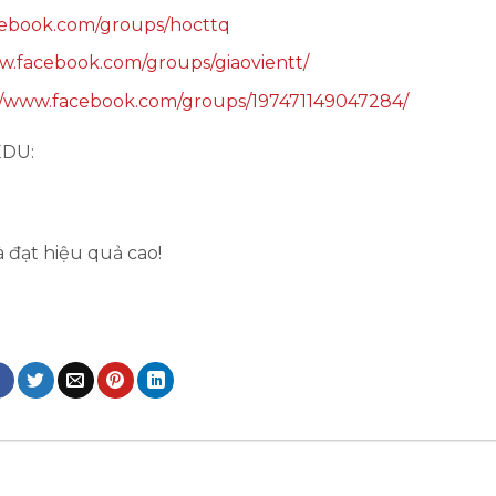
cebook.com/groups/hocttq
w.facebook.com/groups/giaovientt/
//www.facebook.com/groups/197471149047284/
EDU:
 đạt hiệu quả cao!