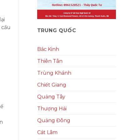
ại
u cầu
TRUNG QUỐC
Bắc Kinh
Thiên Tân
Trùng Khánh
Chiết Giang
Quảng Tây
hế
Thượng Hải
Quảng Đông
ận
Cát Lâm