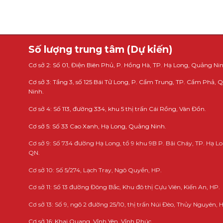
Số lượng trung tâm (Dự kiến)
Cơ sở 2: Số 01, Điện Biên Phủ, P. Hồng Hà, TP. Hạ Long, Quảng Nin
Cơ sở 3: Tầng 3, số 125 Bái Tử Long, P. Cẩm Trung, TP. Cẩm Phả,
Ninh.
Cơ sở 4: Số 113, đường 334, khu 5 thị trấn Cái Rồng, Vân Đồn.
Cơ sở 5: Số 33 Cao Xanh, Hạ Long, Quảng Ninh.
Cơ sở 9: Số 734 đường Hạ Long, tổ 9 khu 9B P. Bãi Cháy, TP. Hạ Lo
QN.
Cơ sở 10: Số 5/274, Lạch Tray, Ngô Quyền, HP.
Cơ sở 11: Số 13 đường Đông Bắc, Khu đô thị Cựu Viên, Kiến An, HP.
Cơ sở 13: Số 9, ngõ 2 đường 25/10, thị trấn Núi Đèo, Thủy Nguyên, 
Cơ sở 16: Khai Quang, Vĩnh Yên, Vĩnh Phúc