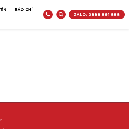
YỀN
BÁO CHÍ
ZALO: 0888 991 888
h.