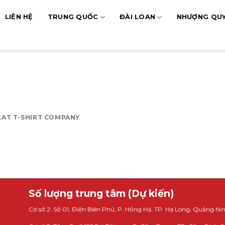
LIÊN HỆ
TRUNG QUỐC
ĐÀI LOAN
NHƯỢNG QU
LAT T-SHIRT COMPANY
Số lượng trung tâm (Dự kiến)
Cơ sở 2: Số 01, Điện Biên Phủ, P. Hồng Hà, TP. Hạ Long, Quảng Nin