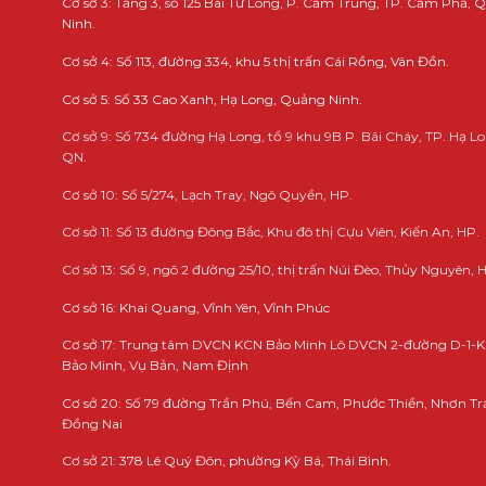
Cơ sở 3: Tầng 3, số 125 Bái Tử Long, P. Cẩm Trung, TP. Cẩm Phả,
Ninh.
Cơ sở 4: Số 113, đường 334, khu 5 thị trấn Cái Rồng, Vân Đồn.
Cơ sở 5: Số 33 Cao Xanh, Hạ Long, Quảng Ninh.
Cơ sở 9: Số 734 đường Hạ Long, tổ 9 khu 9B P. Bãi Cháy, TP. Hạ Lo
QN.
Cơ sở 10: Số 5/274, Lạch Tray, Ngô Quyền, HP.
Cơ sở 11: Số 13 đường Đông Bắc, Khu đô thị Cựu Viên, Kiến An, HP.
Cơ sở 13: Số 9, ngõ 2 đường 25/10, thị trấn Núi Đèo, Thủy Nguyên, 
Cơ sở 16: Khai Quang, Vĩnh Yên, Vĩnh Phúc
Cơ sở 17: Trung tâm DVCN KCN Bảo Minh Lô DVCN 2-đường D-1-
Bảo Minh, Vụ Bản, Nam Định
Cơ sở 20: Số 79 đường Trần Phú, Bến Cam, Phước Thiền, Nhơn Tr
Đồng Nai
Cơ sở 21: 378 Lê Quý Đôn, phường Kỳ Bá, Thái Bình.