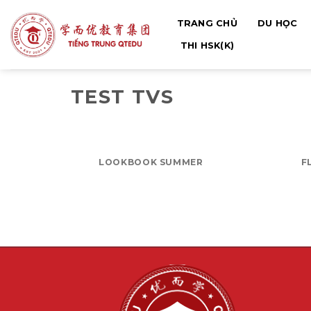
Bỏ
TRANG CHỦ
DU HỌC
qua
nội
THI HSK(K)
dung
TEST TVS
LOOKBOOK SUMMER
F