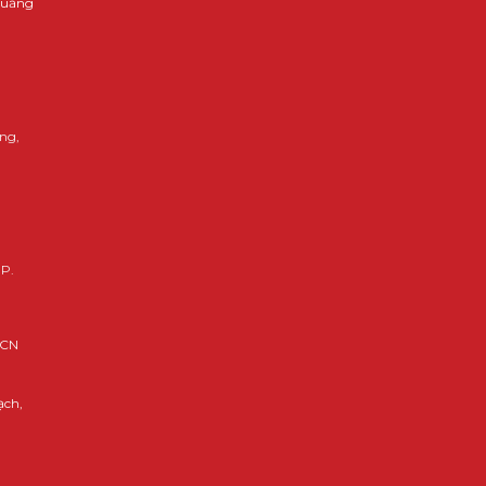
 Quảng
ng,
HP.
KCN
ạch,