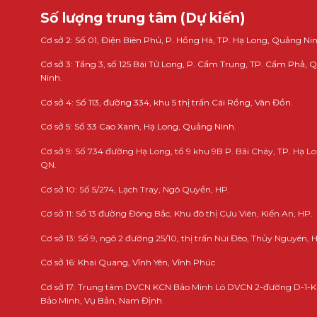
Số lượng trung tâm (Dự kiến)
Cơ sở 2: Số 01, Điện Biên Phủ, P. Hồng Hà, TP. Hạ Long, Quảng Nin
Cơ sở 3: Tầng 3, số 125 Bái Tử Long, P. Cẩm Trung, TP. Cẩm Phả,
Ninh.
Cơ sở 4: Số 113, đường 334, khu 5 thị trấn Cái Rồng, Vân Đồn.
Cơ sở 5: Số 33 Cao Xanh, Hạ Long, Quảng Ninh.
Cơ sở 9: Số 734 đường Hạ Long, tổ 9 khu 9B P. Bãi Cháy, TP. Hạ Lo
QN.
Cơ sở 10: Số 5/274, Lạch Tray, Ngô Quyền, HP.
Cơ sở 11: Số 13 đường Đông Bắc, Khu đô thị Cựu Viên, Kiến An, HP.
Cơ sở 13: Số 9, ngõ 2 đường 25/10, thị trấn Núi Đèo, Thủy Nguyên, 
Cơ sở 16: Khai Quang, Vĩnh Yên, Vĩnh Phúc
Cơ sở 17: Trung tâm DVCN KCN Bảo Minh Lô DVCN 2-đường D-1-
Bảo Minh, Vụ Bản, Nam Định