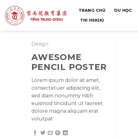
Bỏ
TRANG CHỦ
DU HỌC
qua
nội
THI HSK(K)
dung
Design
AWESOME
PENCIL POSTER
Lorem ipsum dolor sit amet,
consectetuer adipiscing elit,
sed diam nonummy nibh
euismod tincidunt ut laoreet
dolore magna aliquam erat
volutpat