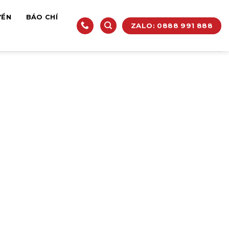
YỀN
BÁO CHÍ
ZALO: 0888 991 888