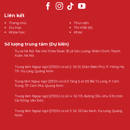
Liên kết
Trang chủ
Thư viện
Du học
Thi HSK (K)
Khóa học
Khác
Số lượng trung tâm (Dự kiến)
Trụ sở Hà Nội: Toà nhà Times Tower, 35 Lê Văn Lương, Nhân Chính, Thanh
Xuân, Hà Nội.
Trung tâm Ngoại ngữ QTEDU cơ sở 2: Số 01, Điện Biên Phủ, P. Hồng Hà,
TP. Hạ Long, Quảng Ninh.
Trung tâm Ngoại ngữ QTEDU cơ sở 3: Tầng 3, số 125 Bái Tử Long, P. Cẩm
Trung, TP. Cẩm Phả, Quảng Ninh.
Trung tâm Ngoại ngữ QTEDU cơ sở 4: Số 113, đường 334, khu 5 thị trấn
Cái Rồng, Vân Đồn.
Trung tâm Ngoại ngữ QTEDU cơ sở 5: Số 33 Cao Xanh, Hạ Long, Quảng
Ninh.