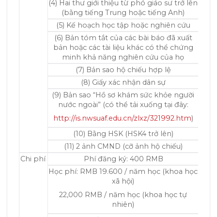
(4) Hai thư giới thiệu từ phó giáo sư trở lên
(bằng tiếng Trung hoặc tiếng Anh)
(5) Kế hoạch học tập hoặc nghiên cứu
(6) Bản tóm tắt của các bài báo đã xuất
bản hoặc các tài liệu khác có thể chứng
minh khả năng nghiên cứu của họ
(7) Bản sao hộ chiếu hợp lệ
(8) Giấy xác nhận dân sự
(9) Bản sao “Hồ sơ khám sức khỏe người
nước ngoài” (có thể tải xuống tại đây:
http://is.nwsuaf.edu.cn/zlxz/321992.htm
)
(10) Bằng HSK (HSK4 trở lên)
(11) 2 ảnh CMND (cỡ ảnh hộ chiếu)
Chi phí
Phí đăng ký: 400 RMB
Học phí: RMB 19.600 / năm học (khoa học
xã hội)
22,000 RMB / năm học (khoa học tự
nhiên)