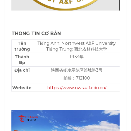
THÔNG TIN CƠ BẢN
Tên
Tiếng Anh: Northwest A&F University
trường
Tiếng Trung: 西北农林科技大学
Thành
1934年
lập
Địa chỉ
陕西省杨凌示范区邰城路3号
邮编：712100
Website
https://www.nwsuaf.edu.cn/