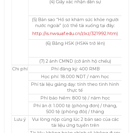
(4) Giấy xác nhận dân sự
(5) Bản sao “Hồ sơ khám sức khỏe người
nước ngoài” (có thể tải xuống tại đây:
http://is.nwsuaf.edu.cn/zlxz/321992.htm
)
(6) Bằng HSK (HSK4 trở lên)
(7) 2 ảnh CMND (cỡ ảnh hộ chiếu)
Chi phí
Phí đăng ký: 400 RMB
Học phí: 18.000 NDT / năm học
Phí tài liệu giảng dạy: tính theo tình hình
thực tế
Phí bảo hiểm: 800 tệ / năm học
Phí ăn ở: 1.000 tệ (phòng đơn) / tháng,
500 tệ (phòng đôi) / tháng
Lưu ý
Vui lòng nộp cùng lúc 2 bản sao của các
tài liệu ứng tuyển trên
Tài liệu không hoàn chỉnh sẽ không được