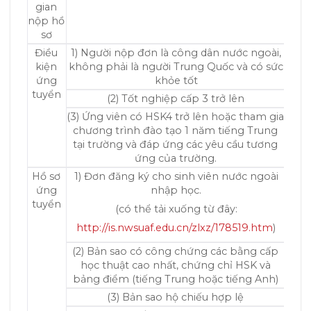
gian
nộp hồ
sơ
Điều
1) Người nộp đơn là công dân nước ngoài,
kiện
không phải là người Trung Quốc và có sức
ứng
khỏe tốt
tuyển
(2) Tốt nghiệp cấp 3 trở lên
(3) Ứng viên có HSK4 trở lên hoặc tham gia
chương trình đào tạo 1 năm tiếng Trung
tại trường và đáp ứng các yêu cầu tương
ứng của trường.
Hồ sơ
1) Đơn đăng ký cho sinh viên nước ngoài
ứng
nhập học.
tuyển
(có thể tải xuống từ đây:
http://is.nwsuaf.edu.cn/zlxz/178519.htm
)
(2) Bản sao có công chứng các bằng cấp
học thuật cao nhất, chứng chỉ HSK và
bảng điểm (tiếng Trung hoặc tiếng Anh)
(3) Bản sao hộ chiếu hợp lệ