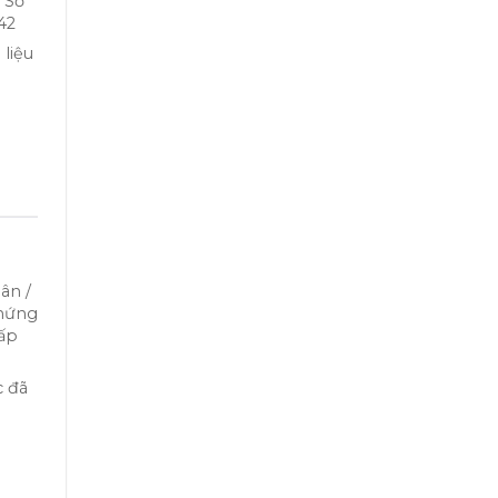
 Số
42
 liệu
ân /
chứng
cấp
c đã