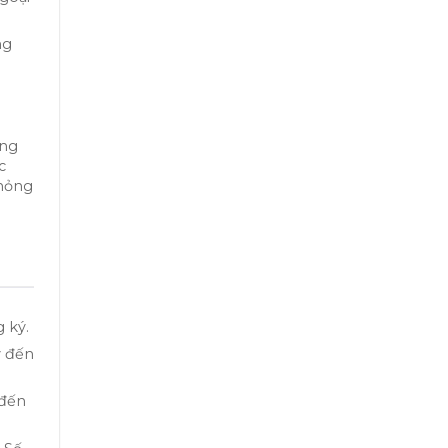
ng
ằng
c
phỏng
 ký.
ý đến
 đến