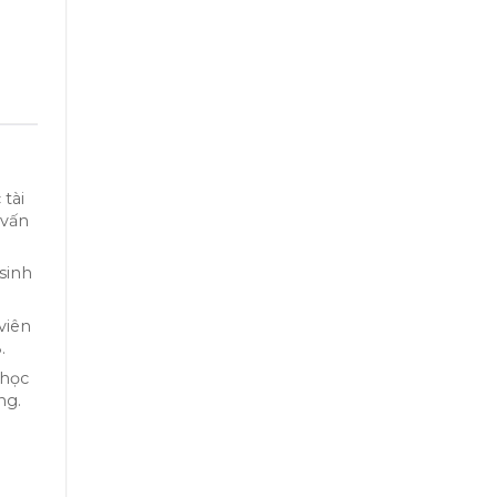
tài
 vấn
sinh
viên
.
 học
ng.