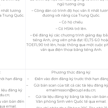
.
ngữ tương ứng.
t nhất tương
– Công dân có trình độ học vấn ít nhất tươ
a Trung Quốc.
đương với nằng của Trung Quốc.
– Có hộ chiếu.
– Có HSK4 trở lên.
– Để đăng ký các chương trình giảng dạy b
tiếng Anh, ứng viên phải đạt IELTS 6.0 hoặ
TOEFL90 trở lên, hoặc thông qua một cuộc 
vấn qua điện thoại bằng tiếng Anh.
:
Phương thức đăng ký:
hời hạn đăng
– Điền vào đơn đăng ký trước thời hạn đăng
– Gửi bản scan của tất cả các tài liệu đăng k
 liệu đăng ký
emailmission@ecupl.edu.cn;
du.cn;
– Gửi tài liệu đăng ký bằng tài liệu văn bản
ệu văn bản đến
Văn phòng Sinh viên Quốc tế qua email.
ua email.