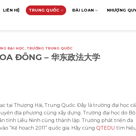
LIÊN HỆ
TRUNG QUỐC
ĐÀI LOAN
NHƯỢNG QU
NG ĐẠI HỌC
,
TRƯỜNG TRUNG QUỐC
 HOA ĐÔNG – 华东政法大学
c tại Thượng Hải, Trung Quốc. Đây là trường đại học c
uyền địa phương cùng xây dựng. Trường đại học do Bộ 
n tỉnh Liêu Ninh cùng thành lập. Trường phát triển đa
 vào “Kế hoạch 2011” quốc gia. Hãy cùng
QTEDU
tìm hiể