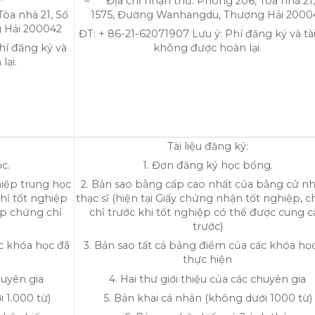
– Địa chỉ nhận thư: Phòng 206, Tòa nhà 21,
òa nhà 21, Số
1575, Đường Wanhangdu, Thượng Hải 2000
 Hải 200042
ĐT: + 86-21-62071907 Lưu ý: Phí đăng ký và tài
hí đăng ký và
không được hoàn lại.
lại.
Tài liệu đăng ký:
c.
1. Đơn đăng ký học bổng.
hiệp trung học
2. Bản sao bằng cấp cao nhất của bằng cử nh
chỉ tốt nghiệp
thạc sĩ (hiện tại Giấy chứng nhận tốt nghiệp, 
cấp chứng chỉ
chỉ trước khi tốt nghiệp có thể được cung 
trước)
ác khóa học đã
3. Bản sao tất cả bảng điểm của các khóa họ
thực hiện
huyên gia
4. Hai thư giới thiệu của các chuyên gia
 1.000 từ)
5. Bản khai cá nhân (không dưới 1000 từ)