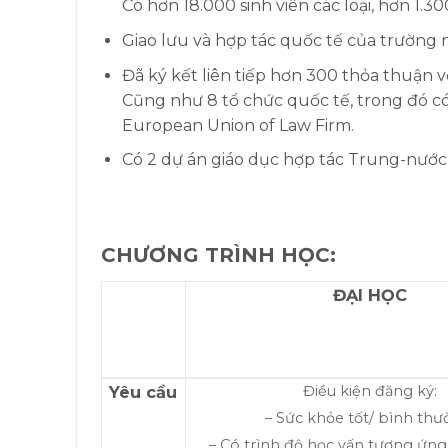
Có hơn 18.000 sinh viên các loại, hơn 1.3
Giao lưu và hợp tác quốc tế của trường 
Đã ký kết liên tiếp hơn 300 thỏa thuận v
Cũng như 8 tổ chức quốc tế, trong đó có T
European Union of Law Firm.
Có 2 dự án giáo dục hợp tác Trung-nước 
CHƯƠNG TRÌNH HỌC:
ĐẠI HỌC
Yêu cầu
Điều kiện đăng ký:
– Sức khỏe tốt/ bình thư
– Có trình độ học vấn tương ứng 