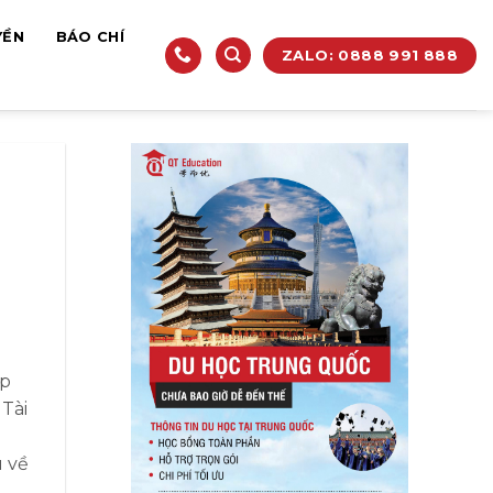
YỀN
BÁO CHÍ
ZALO: 0888 991 888
ấp
Tài
u về