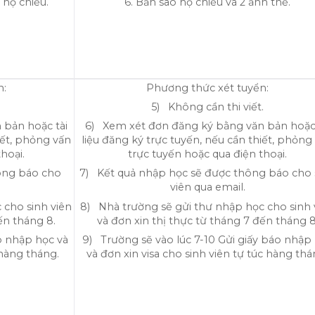
 hộ chiếu.
6. Bản sao hộ chiếu và 2 ảnh thẻ.
n:
Phương thức xét tuyển:
.
5) Không cần thi viết.
 bản hoặc tài
6) Xem xét đơn đăng ký bằng văn bản hoặc 
iết, phỏng vấn
liệu đăng ký trực tuyến, nếu cần thiết, phỏng
hoại.
trực tuyến hoặc qua điện thoại.
ông báo cho
7) Kết quả nhập học sẽ được thông báo cho 
viên qua email.
 cho sinh viên
8) Nhà trường sẽ gửi thư nhập học cho sinh 
ến tháng 8.
và đơn xin thị thực từ tháng 7 đến tháng 8
o nhập học và
9) Trường sẽ vào lúc 7-10 Gửi giấy báo nhập
 hàng tháng.
và đơn xin visa cho sinh viên tự túc hàng thá