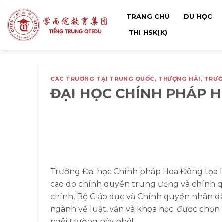
Bỏ
TRANG CHỦ
DU HỌC
qua
nội
THI HSK(K)
dung
CÁC TRƯỜNG TẠI TRUNG QUỐC
,
THƯỢNG HẢI
,
TRƯỜ
ĐẠI HỌC CHÍNH PHÁP
Trường Đại học Chính pháp Hoa Đông tọa lạ
cao do chính quyền trung ương và chính q
chính, Bộ Giáo dục và Chính quyền nhân dâ
ngành về luật, văn và khoa học; được chọn
ngôi trường này nhé!