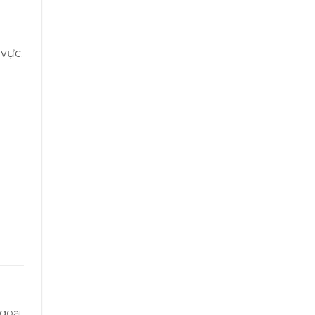
 vực.
ngoại