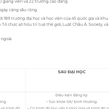
00 giảng viên và 22 trường cao đẳng.
ngày càng sâu rộng.
ới 189 trường đại học và học viện của 45 quốc gia và khu
ổ chức sở hữu trí tuệ thế giới, Luật Châu Á. Society, và
ngoài.
SAU ĐẠI HỌC
Điều kiện đăng ký:
ờng.
– Sức khỏe tốt/ bình thường.
và trình độ
– Có trình độ học vấn tương ứng và trình độ 