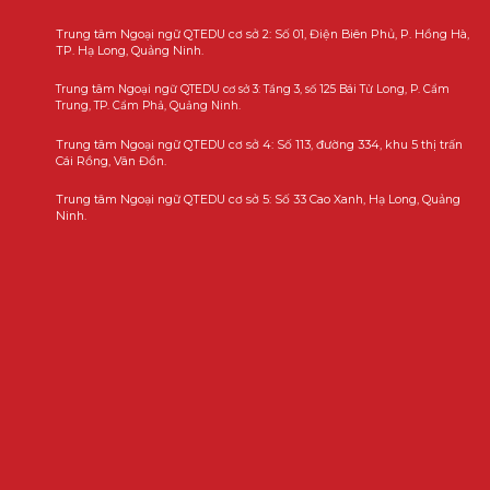
Trung tâm Ngoại ngữ QTEDU cơ sở 2: Số 01, Điện Biên Phủ, P. Hồng Hà,
TP. Hạ Long, Quảng Ninh.
Trung tâm Ngoại ngữ QTEDU cơ sở 3: Tầng 3, số 125 Bái Tử Long, P. Cẩm
Trung, TP. Cẩm Phả, Quảng Ninh.
Trung tâm Ngoại ngữ QTEDU cơ sở 4: Số 113, đường 334, khu 5 thị trấn
Cái Rồng, Vân Đồn.
Trung tâm Ngoại ngữ QTEDU cơ sở 5: Số 33 Cao Xanh, Hạ Long, Quảng
Ninh.