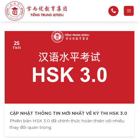
Bỏ
qua
nội
dung
25
Th11
CẬP NHẬT THÔNG TIN MỚI NHẤT VỀ KỲ THI HSK 3.0
Phiên bản HSK 3.0 đã chính thức hoàn thiện với nhiều
thay đổi quan trọng