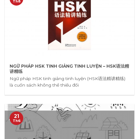
Th8
NGỮ PHÁP HSK TINH GIẢNG TINH LUYỆN – HSK语法精
讲精练
Ngữ pháp HSK tinh giảng tinh luyện (HSK语法精讲精练)
là cuốn sách không thể thiếu đối
21
Th6