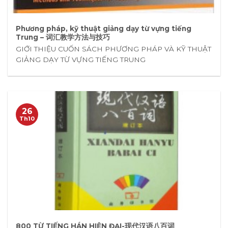
Phương pháp, kỹ thuật giảng dạy từ vựng tiếng
Trung – 词汇教学方法与技巧
GIỚI THIỆU CUỐN SÁCH PHƯƠNG PHÁP VÀ KỸ THUẬT
GIẢNG DẠY TỪ VỰNG TIẾNG TRUNG
26
Th10
800 TỪ TIẾNG HÁN HIỆN ĐẠI-现代汉语八百词